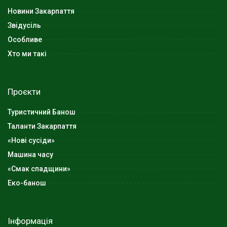
Новини Закарпаття
Звідусіль
Особливе
Хто ми такі
Проєкти
Туристичний Банош
Таланти Закарпаття
«Нові сусіди»
Машина часу
«Смак спадщини»
Еко-банош
Інформація