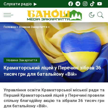
Слухати радіо ▶
Головна
>
Новини Закарпаття
>
Новини Закарпаття
Краматорський ліцей у Перечині зібрав 36
тисяч грн для батальйону «Вій»
Управління освіти Краматорської міської ради та
Перший Краматорський ліцей у Перечині провели
спільну благодійну акцію та зібрали 36 тисяч грн
для батальйону «Вій».