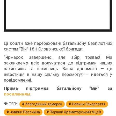
Ці кошти вже перераховані батальйону безпілотних
систем “Вій” 18-ї Слов’янської бригади.
“Ярмарок завершено, але збір триває! Ми
закликаємо всіх долучатися до підтримки наших
захисників та захисниць. Ваша допомога — це
інвестиція в нашу спільну перемогу!” – йдеться у
повідомленні.
Пряма підтримка батальйону “Вій” за
посиланням
.
ТЕГИ
благодійний ярмарок
Новини Закарпаття
новини Перечина
Перший Краматорський ліцей