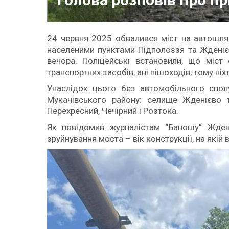
24 червня 2025 обвалився міст на автошля
населеними пунктами Підполоззя та Жденіє
вечора. Поліцейські встановили, що міст
транспортних засобів, ані пішоходів, тому ні
Унаслідок цього без автомобільного спол
Мукачівського району: селище Жденієво 
Перехресний, Чечірний і Розтока.
Як повідомив журналістам “Баношу” Жден
зруйнування моста – вік конструкції, на якій 