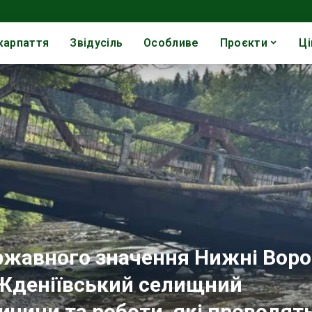
карпаття
Звідусіль
Особливе
Проєкти
Ці
ржавного значення Нижні Воро
 Жденіївський селищний
ичини та роботи, які проводят