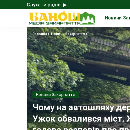
Слухати радіо ▶
Новини За
Головна
>
Новини Закарпаття
>
Новини Закарпаття
Чому на автошляху де
Ужок обвалився міст.
голова розповів про пр