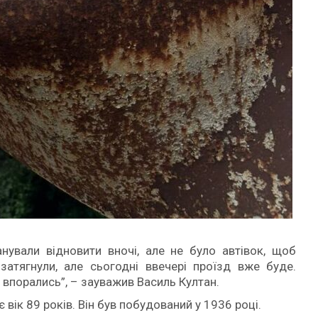
нували відновити вночі, але не було автівок, щоб
 затягнули, але сьогодні ввечері проїзд вже буде.
у впорались”, – зауважив Василь Култан.
вік 89 років. Він був побудований у 1936 році.