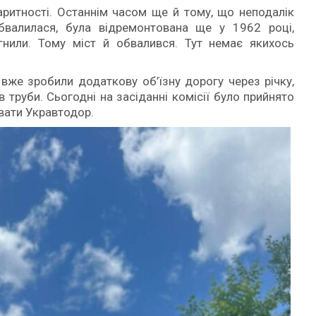
баритності. Останнім часом ще й тому, що неподалік
бвалилася, була відремонтована ще у 1962 році,
згнили. Тому міст й обвалився. Тут немає якихось
вже зробили додаткову об’їзну дорогу через річку,
 труби. Сьогодні на засіданні комісії було прийнято
вати Укравтодор.