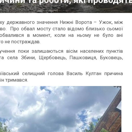
ху державного значення Нижні Ворота – Ужок, між
во. Про обвал мосту стало відомо близько сьомої
 обвалився в момент, коли на ньому не було ані
хто не постраждав.
учення поки залишаються вісім населених пунктів
та села Збини, Щербовець, Пашковиця, Буковець,
іївський селищний голова Василь Култан причина
він тримався.