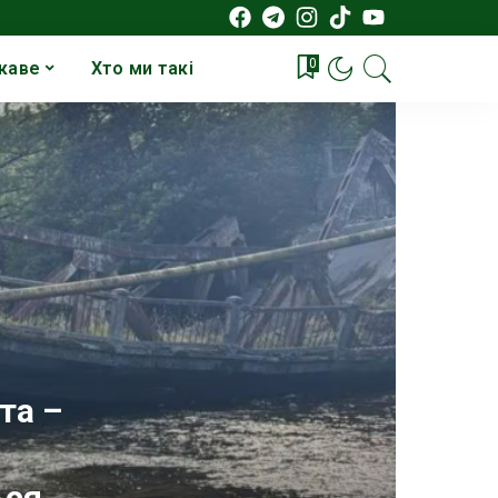
0
каве
Хто ми такі
та –
ься