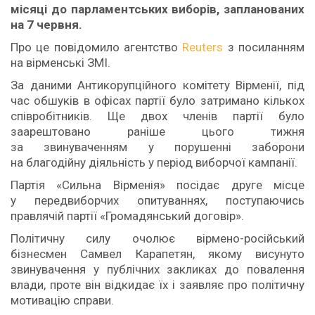
місяці до парламентських виборів, запланованих
на 7 червня.
Про це повідомило агентство
Reuters
з посиланням
на вірменські ЗМІ.
За даними Антикорупційного комітету Вірменії, під
час обшуків в офісах партії було затримано кількох
співробітників. Ще двох членів партії було
заарештовано раніше цього тижня
за звинуваченням у порушенні заборони
на благодійну діяльність у період виборчої кампанії.
Партія «Сильна Вірменія» посідає друге місце
у передвиборчих опитуваннях, поступаючись
правлячій партії «Громадянський договір».
Політичну силу очолює вірмено-російський
бізнесмен Самвел Карапетян, якому висунуто
звинувачення у публічних закликах до повалення
влади, проте він відкидає їх і заявляє про політичну
мотивацію справи.