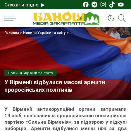
Слухати радіо ▶
Головна
>
Новини України та світу
>
Новини України та світу
У Вірменії відбулися масові арешти
проросійських політиків
У Вірменії антикорупційні органи затримали
14 осіб, пов’язаних із проросійською опозиційною
партією «Сильна Вірменія», за підозрою у підкупі
виборців. Арешти відбулися менш ніж за два