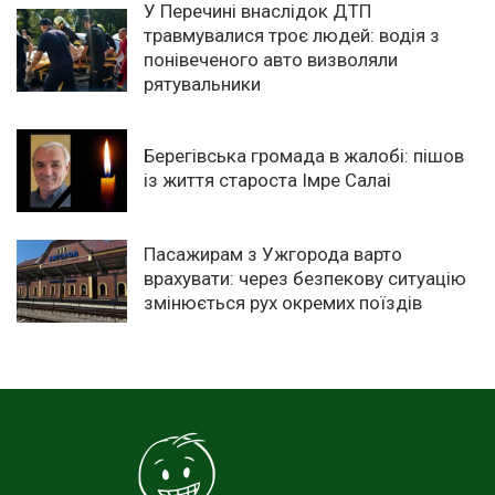
У Перечині внаслідок ДТП
травмувалися троє людей: водія з
понівеченого авто визволяли
рятувальники
Берегівська громада в жалобі: пішов
із життя староста Імре Салаі
Пасажирам з Ужгорода варто
врахувати: через безпекову ситуацію
змінюється рух окремих поїздів