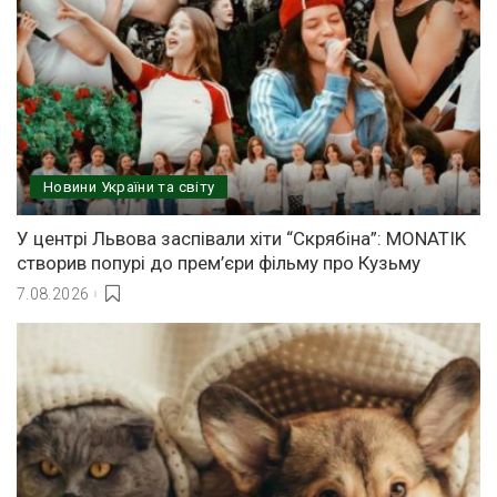
Новини України та світу
У центрі Львова заспівали хіти “Скрябіна”: MONATIK
створив попурі до прем’єри фільму про Кузьму
7.08.2026