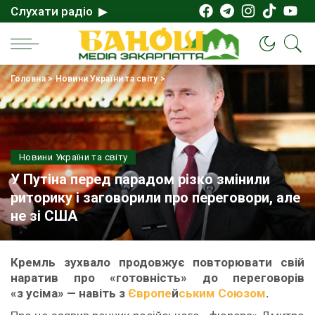
Слухати радіо ▶
Головна
>
Новини України та світу
>
Новини України та світу
У Путіна перед парадом різко змінили
риторику і заговорили про переговори, але
не зі США
Кремль зухвало продовжує повторювати свій
наратив про «готовність» до переговорів
«з усіма» — навіть з
Європе
й
ським Союзом
.