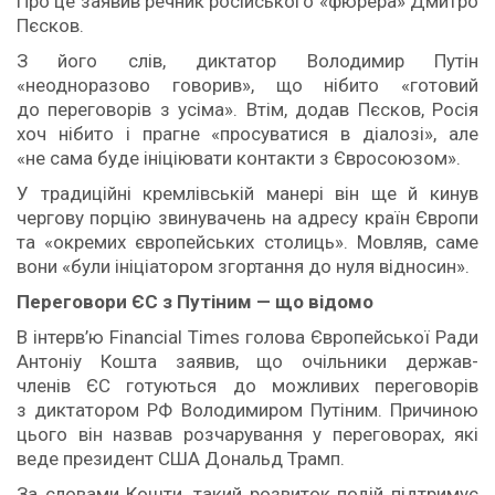
Про це заявив речник російського «фюрера» Дмитро
Пєсков.
З його слів, диктатор Володимир Путін
«неодноразово говорив», що нібито «готовий
до переговорів з усіма». Втім, додав Пєсков, Росія
хоч нібито і прагне «просуватися в діалозі», але
«не сама буде ініціювати контакти з Євросоюзом».
У традиційні кремлівській манері він ще й кинув
чергову порцію звинувачень на адресу країн Європи
та «окремих європейських столиць». Мовляв, саме
вони «були ініціатором згортання до нуля відносин».
Переговори ЄС з Путіним — що відомо
В інтерв’ю Financial Times голова Європейської Ради
Антоніу Кошта заявив, що очільники держав-
членів ЄС готуються до можливих переговорів
з диктатором РФ Володимиром Путіним. Причиною
цього він назвав розчарування у переговорах, які
веде президент США Дональд Трамп.
За словами Кошти, такий розвиток подій підтримує