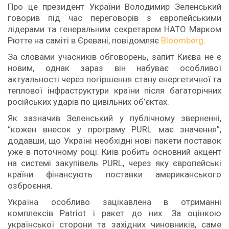
Про це президент України Володимир Зеленський
говорив під час переговорів з європейськими
лідерами та генеральним секретарем НАТО Марком
Рютте на саміті в Єревані, повідомляє
Bloomberg
.
За словами учасників обговорень, запит Києва не є
новим, однак зараз він набуває особливої
актуальності через погіршення стану енергетичної та
теплової інфраструктури країни після багаторічних
російських ударів по цивільних об’єктах.
Як зазначив Зеленський у публічному зверненні,
“кожен внесок у програму PURL має значення”,
додавши, що Україні необхідні нові пакети поставок
уже в поточному році. Київ робить основний акцент
на системі закупівель PURL, через яку європейські
країни фінансують поставки американського
озброєння.
Україна особливо зацікавлена в отриманні
комплексів Patriot і ракет до них. За оцінкою
української сторони та західних чиновників, саме