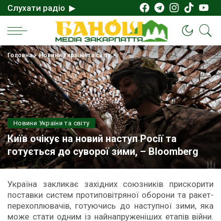
Слухати радіо ▶
Головна
>
Новини України та світу
>
Новини України та світу
Київ очікує на новий наступ Росії та
готується до суворої зими, – Bloomberg
Україна закликає західних союзників прискорити
поставки систем протиповітряної оборони та ракет-
перехоплювачів, готуючись до наступної зими, яка
може стати одним із найнапруженіших етапів війни.