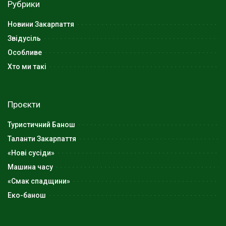
Рубрики
Новини Закарпаття
Звідусіль
Особливе
Хто ми такі
Проєкти
Туристичний Банош
Таланти Закарпаття
«Нові сусіди»
Машина часу
«Смак спадщини»
Еко-банош