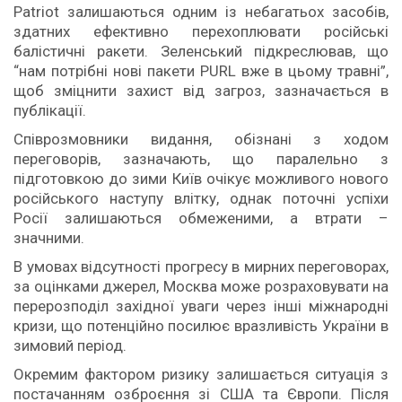
Patriot залишаються одним із небагатьох засобів,
здатних ефективно перехоплювати російські
балістичні ракети. Зеленський підкреслював, що
“нам потрібні нові пакети PURL вже в цьому травні”,
щоб зміцнити захист від загроз, зазначається в
публікації.
Співрозмовники видання, обізнані з ходом
переговорів, зазначають, що паралельно з
підготовкою до зими Київ очікує можливого нового
російського наступу влітку, однак поточні успіхи
Росії залишаються обмеженими, а втрати –
значними.
В умовах відсутності прогресу в мирних переговорах,
за оцінками джерел, Москва може розраховувати на
перерозподіл західної уваги через інші міжнародні
кризи, що потенційно посилює вразливість України в
зимовий період.
Окремим фактором ризику залишається ситуація з
постачанням озброєння зі США та Європи. Після