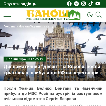
Слухати радіо ▶
Головна
>
Новини України та світу
>
Новини України та світу
Дипломатичний “десант” із Європи: посли
трьох країн прибули до РФ на переговори
Посли Франції, Великої Британії та Німеччини
прибули до МЗС Росії на зустріч із заступником
очільника відомства Сергія Лаврова.