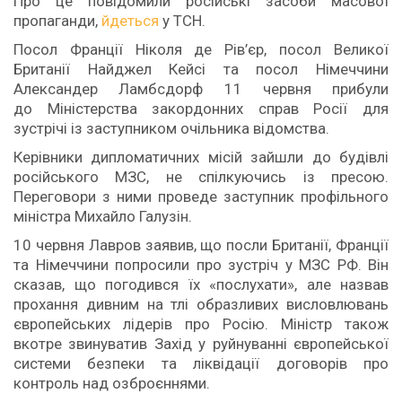
Про це повідомили російські засоби масової
пропаганди,
йдеться
у ТСН.
Посол Франції Ніколя де Рів’єр, посол Великої
Британії Найджел Кейсі та посол Німеччини
Александер Ламбсдорф 11 червня прибули
до Міністерства закордонних справ Росії для
зустрічі із заступником очільника відомства.
Керівники дипломатичних місій зайшли до будівлі
російського МЗС, не спілкуючись із пресою.
Переговори з ними проведе заступник профільного
міністра Михайло Галузін.
10 червня Лавров заявив, що посли Британії, Франції
та Німеччини попросили про зустріч у МЗС РФ. Він
сказав, що погодився їх «послухати», але назвав
прохання дивним на тлі образливих висловлювань
європейських лідерів про Росію. Міністр також
вкотре звинуватив Захід у руйнуванні європейської
системи безпеки та ліквідації договорів про
контроль над озброєннями.