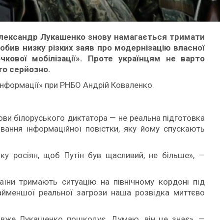
лександр Лукашенко знову намагається тримати
обив низку різких заяв про модернізацію власної
чкової мобілізації». Проте українцям не варто
то серйозно.
інформації» при РНБО Андрій Коваленко.
мови білоруського диктатора — не реальна підготовка
вання інформаційної повістки, яку йому спускають
ку росіян, щоб Путін був щасливий, не більше», —
їни тримають ситуацію на північному кордоні під
айменшої реальної загрози наша розвідка миттєво
 і вже Лукашенко пошкодує. Думаю, він це знає», —