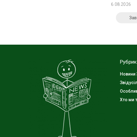
6.08.2026
Зав
Рубрик
Новини 
Звідусі
Особли
Хто ми т