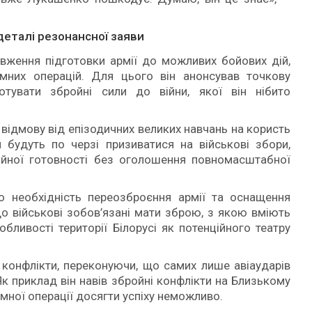
деталі резонансної заяви
ження підготовки армії до можливих бойових дій,
мних операцій. Для цього він анонсував точкову
отувати збройні сили до війни, якої він нібито
 відмову від епізодичних великих навчань на користь
ни будуть по черзі призиватися на військові збори,
ійної готовності без оголошення повномасштабної
о необхідність переозброєння армії та оснащення
що військові зобов’язані мати зброю, з якою вміють
бливості території Білорусі як потенційного театру
конфлікти, переконуючи, що самих лише авіаударів
Як приклад він навів збройні конфлікти на Близькому
мної операції досягти успіху неможливо.