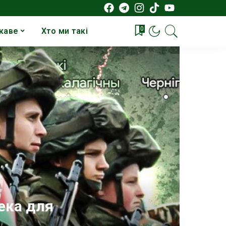
0
каве
Хто ми такі
пека для