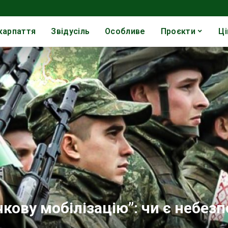
карпаття
Звідусіль
Особливе
Проєкти
Ці
кову мобілізацію”: чи є небез