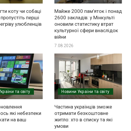
ти коту чи собаці
Майже 2000 пам’яток і понад
е пропустіть перші
2600 закладів: у Мінкульті
егріву улюбленців
оновили статистику втрат
культурної сфери внаслідок
війни
7.08.2026
країни та світу
Новини України та світу
оновлення
Частина українців зможе
ось які небезпеки
отримати безкоштовне
кати на ваш
житло: хто в списку та які
умови