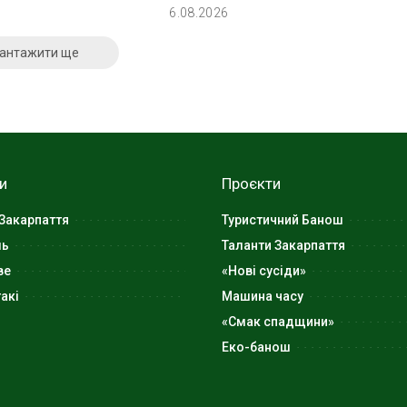
6.08.2026
антажити ще
и
Проєкти
Закарпаття
Туристичний Банош
ль
Таланти Закарпаття
ве
«Нові сусіди»
акі
Машина часу
«Смак спадщини»
Еко-банош