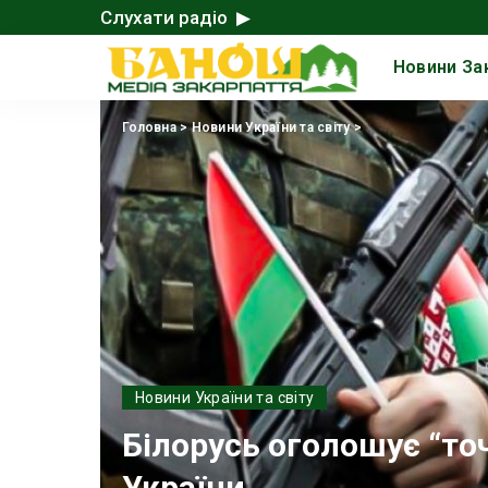
Слухати радіо ▶
Новини За
Головна
>
Новини України та світу
>
Новини України та світу
Білорусь оголошує “точ
України