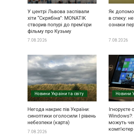
У центрі Львова заспівали
Як допомог
хіти “Скрябіна”: MONATIK
в спеку: н
створив попурі до прем’єри
ознаки пер
фільму про Кузьму
7.08.2026
7.08.2026
Новини України та світу
Новини У
Негода накриє пів України:
Ігноруєте 
синоптики оголосили І рівень
Windows?: 
небезпеки (карта)
можуть че
комп’ютер
7.08.2026