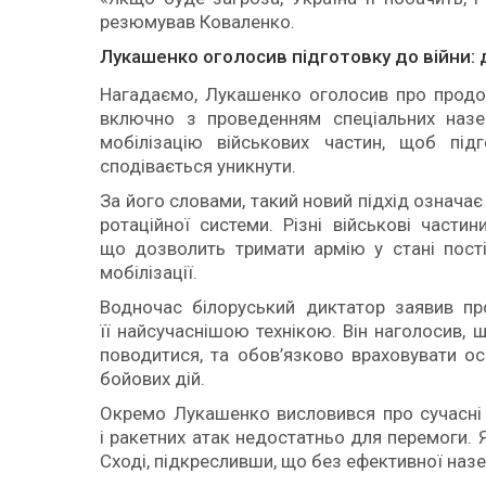
резюмував Коваленко.
Лукашенко оголосив підготовку до війни: 
Нагадаємо, Лукашенко оголосив про продов
включно з проведенням спеціальних назе
мобілізацію військових частин, щоб підг
сподівається уникнути.
За його словами, такий новий підхід означає
ротаційної системи. Різні військові части
що дозволить тримати армію у стані пост
мобілізації.
Водночас білоруський диктатор заявив пр
її найсучаснішою технікою. Він наголосив, 
поводитися, та обов’язково враховувати осо
бойових дій.
Окремо Лукашенко висловився про сучасні 
і ракетних атак недостатньо для перемоги. 
Сході, підкресливши, що без ефективної назе