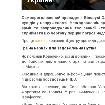
Самопроголошений президент Білорусі О
сусідів у напруженості. Нещодавно він зр
армії та запровадження так званої «то
сприймати цю чергову порцію погроз над
Про це
заявив
керівник «Центру протидії дез
Гра на нервах для задоволення Путіна
Як пояснив Коваленко, всі ці войовничі про
до бойових дій, а лише старанне відпрацю
із Москви.
«Людина відпрацьовує інформаційну повіст
підкреслив посадовець РНБО.
Він також запевнив, що Сили оборони Укра
жорстким контролем. У разі виникнення н
її зафіксує.
«Якщо буде загроза, Україна її побачить,