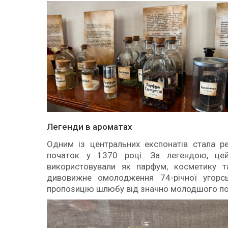
Легенди в ароматах
Одним із центральних експонатів стала ре
початок у 1370 році. За легендою, це
використовували як парфум, косметику та
дивовижне омолодження 74-річної угорсь
пропозицію шлюбу від значно молодшого по