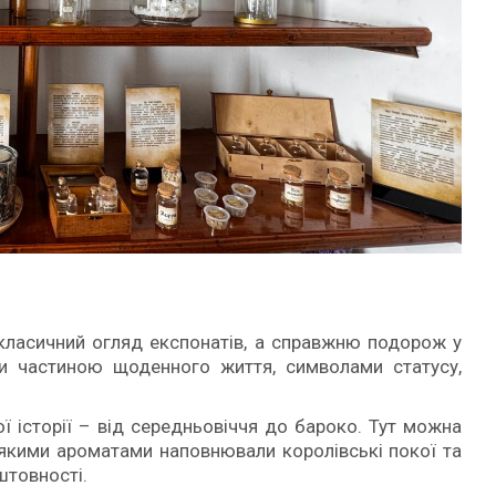
 класичний огляд експонатів, а справжню подорож у
и частиною щоденного життя, символами статусу,
ї історії – від середньовіччя до бароко. Тут можна
, якими ароматами наповнювали королівські покої та
штовності.