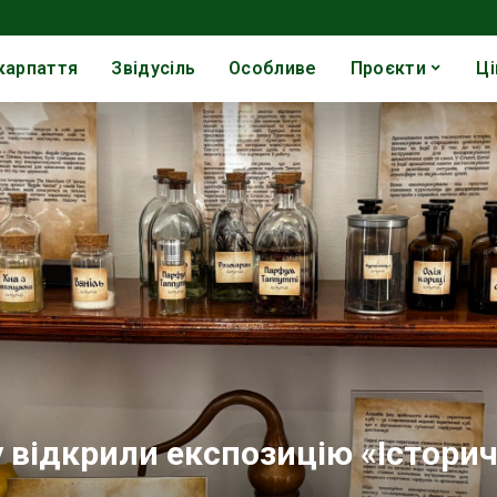
карпаття
Звідусіль
Особливе
Проєкти
Ці
 відкрили експозицію «Історич