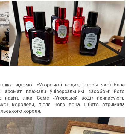
пліка відомої «Угорської води», історія якої бере
й аромат вважали універсальним засобом: його
 навіть ліки. Саме «Угорській воді» приписують
кої королеви, після чого вона нібито отримала
льського короля.