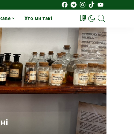
0
каве
Хто ми такі
ні