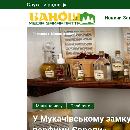
Слухати радіо ▶
Новини За
Головна
>
Машина часу
>
Машина часу
Особливе
У Мукачівському замку
парфуми Європи»