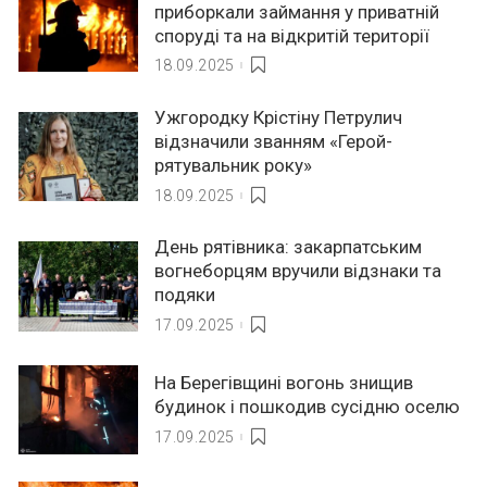
приборкали займання у приватній
споруді та на відкритій території
18.09.2025
Ужгородку Крістіну Петрулич
відзначили званням «Герой-
рятувальник року»
18.09.2025
День рятівника: закарпатським
вогнеборцям вручили відзнаки та
подяки
17.09.2025
На Берегівщині вогонь знищив
будинок і пошкодив сусідню оселю
17.09.2025