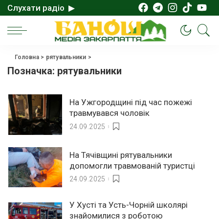
Слухати радіо ▶
Головна
>
рятувальники
>
Позначка:
рятувальники
На Ужгородщині під час пожежі
травмувався чоловік
24.09.2025
На Тячівщині рятувальники
допомогли травмованій туристці
24.09.2025
У Хусті та Усть-Чорній школярі
знайомилися з роботою