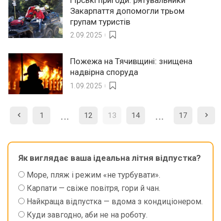
Закарпаття допомогли трьом
групам туристів
2.09.2025
Пожежа на Тячивщині: знищена
надвірна споруда
1.09.2025
…
…
1
12
13
14
17
Як виглядає ваша ідеальна літня відпустка?
Море, пляж і режим «не турбувати».
Карпати — свіже повітря, гори й чан.
Найкраща відпустка — вдома з кондиціонером.
Куди завгодно, аби не на роботу.