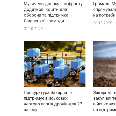
Мукачево допомагає фронту:
Громада М
додаткові кошти для
спрямувал
оборони та підтримка
на потреби
Сіверської громади
30.10.2025
31.10.2025
Прокуратура Закарпаття
Закарпаття
підтримує військових:
закупівлі т
чергова партія дронів для 27
військових
загону
на підтрим