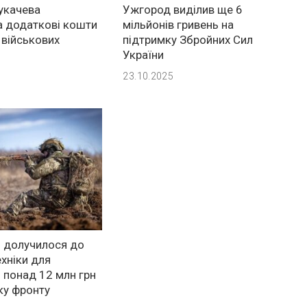
укачева
Ужгород виділив ще 6
а додаткові кошти
мільйонів гривень на
 військових
підтримку Збройних Сил
України
23.10.2025
 долучилося до
ехніки для
: понад 12 млн грн
ку фронту