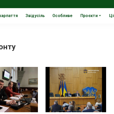
карпаття
Звідусіль
Особливе
Проєкти
Ці
онту