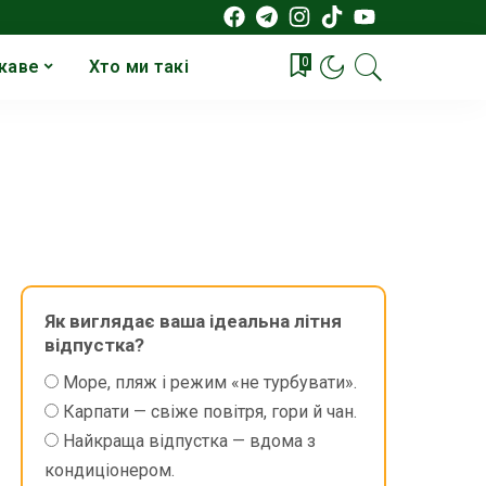
0
каве
Хто ми такі
Як виглядає ваша ідеальна літня
відпустка?
Море, пляж і режим «не турбувати».
Карпати — свіже повітря, гори й чан.
Найкраща відпустка — вдома з
кондиціонером.