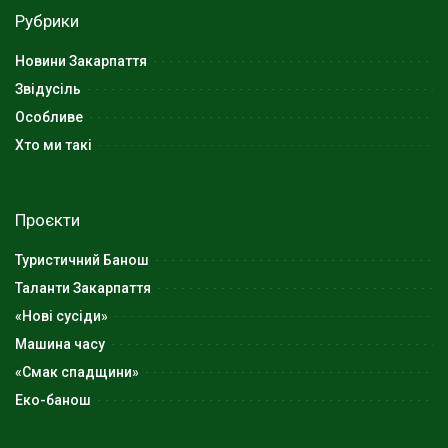
Рубрики
Новини Закарпаття
Звідусіль
Особливе
Хто ми такі
Проєкти
Туристичний Банош
Таланти Закарпаття
«Нові сусіди»
Машина часу
«Смак спадщини»
Еко-банош