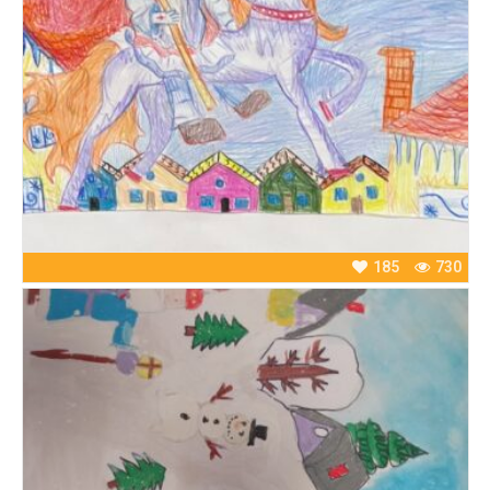
185
730