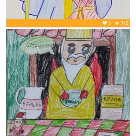
6
312