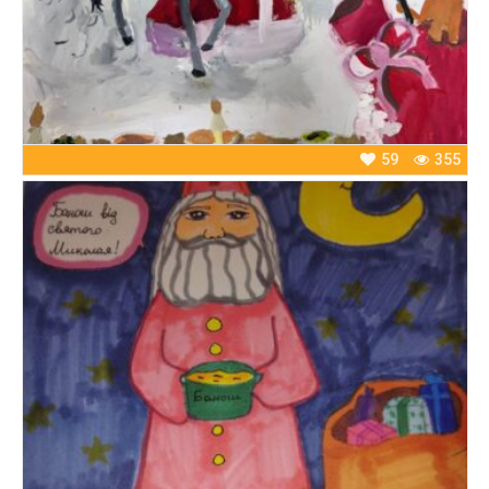
59
355