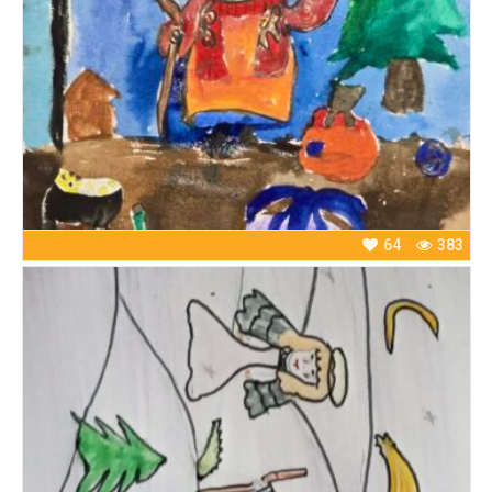
64
383