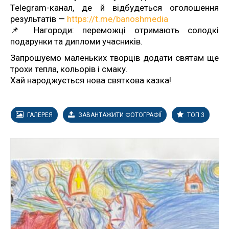
Telegram-канал, де й відбудеться оголошення
результатів —
https://t.me/banoshmedia
📌 Нагороди: переможці отримають солодкі
подарунки та дипломи учасників.
Запрошуємо маленьких творців додати святам ще
трохи тепла, кольорів і смаку.
Хай народжується нова святкова казка!
ГАЛЕРЕЯ
ЗАВАНТАЖИТИ ФОТОГРАФІЇ
ТОП 3