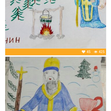
45
425