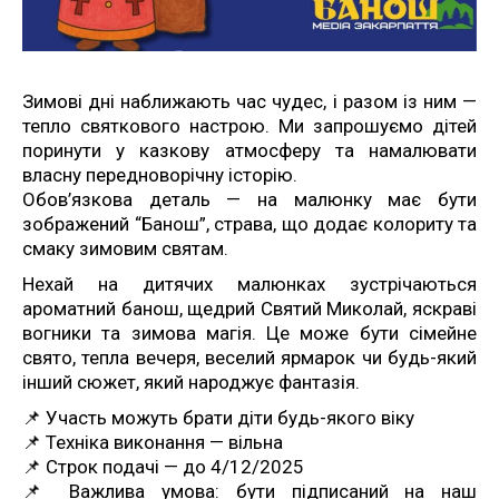
Зимові дні наближають час чудес, і разом із ним —
тепло святкового настрою. Ми запрошуємо дітей
поринути у казкову атмосферу та намалювати
власну передноворічну історію.
Обов’язкова деталь — на малюнку має бути
зображений “Банош”, страва, що додає колориту та
смаку зимовим святам.
Нехай на дитячих малюнках зустрічаються
ароматний банош, щедрий Святий Миколай, яскраві
вогники та зимова магія. Це може бути сімейне
свято, тепла вечеря, веселий ярмарок чи будь-який
інший сюжет, який народжує фантазія.
📌 Участь можуть брати діти будь-якого віку
📌 Техніка виконання — вільна
📌 Строк подачі — до 4/12/2025
📌 Важлива умова: бути підписаний на наш